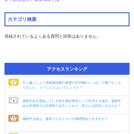
業
海
カテゴリ検索
外
で
の
登録されているよくある質問と回答はありません。
健
康
保
険
アクセスランキング
各
種
手
引っ越しにより資格確認書の裏面の住所欄がいっぱいで書けなくな
続
りました。 どうしたらよいでしょうか？
き
遺族年金を受給している母を被扶養者として申請する場合、遺族年
金は所得税では非課税であることから、収入には該当しませんか？
申
請
書
傷病手当金は、最長でどのくらいの期間受給できますか？
一
覧