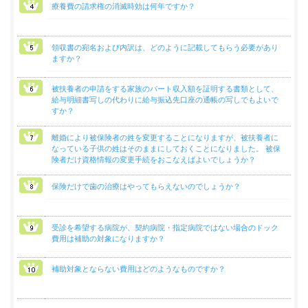
療養費の請求権の消滅時効は何年ですか？
よ
く
あ
領収書の宛名および内訳は、どのように記載してもらう必要があり
る
ますか？
質
問
被扶養者の申請をする家族のパート収入額を証明する書類として、
給与明細書写しの代わりに給与振込先口座の通帳の写しでもよいで
すか？
組
合
離婚により被保険者の姓を変更することになりますが、被扶養者に
案
なっている子供の姓はそのままにしておくことになりました。 被保
内
険者だけ資格情報の変更手続をおこなえばよいでしょうか？
保険だけで歯の治療はやってもらえないのでしょうか？
受診を希望する病院が、契約病院・指定病院ではない場合のドック
費用は補助の対象になりますか？
補助対象とならない費用はどのようなものですか？