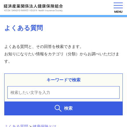
MENU
よくある質問
健
保
よくある質問と、その回答を検索できます。
の
お知りになりたい情報をカテゴリ（分類）からお調べいただけま
し
す。
く
み
キーワードで検索
健
保
の
給
付
検索
保
健
事
よくある質問
>
健康保険とは