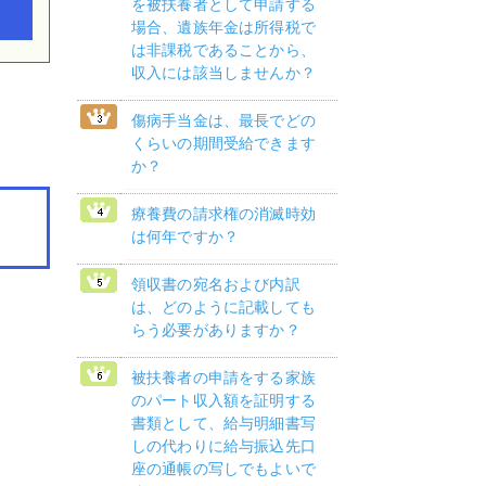
を被扶養者として申請する
場合、遺族年金は所得税で
は非課税であることから、
収入には該当しませんか？
傷病手当金は、最長でどの
くらいの期間受給できます
か？
療養費の請求権の消滅時効
は何年ですか？
領収書の宛名および内訳
は、どのように記載しても
らう必要がありますか？
被扶養者の申請をする家族
のパート収入額を証明する
書類として、給与明細書写
しの代わりに給与振込先口
座の通帳の写しでもよいで