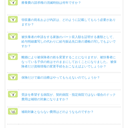
療養費の請求権の消滅時効は何年ですか？
よ
く
あ
領収書の宛名および内訳は、どのように記載してもらう必要があり
る
ますか？
質
問
被扶養者の申請をする家族のパート収入額を証明する書類として、
給与明細書写しの代わりに給与振込先口座の通帳の写しでもよいで
すか？
組
合
離婚により被保険者の姓を変更することになりますが、被扶養者に
案
なっている子供の姓はそのままにしておくことになりました。 被保
内
険者だけ資格情報の変更手続をおこなえばよいでしょうか？
保険だけで歯の治療はやってもらえないのでしょうか？
受診を希望する病院が、契約病院・指定病院ではない場合のドック
費用は補助の対象になりますか？
補助対象とならない費用はどのようなものですか？