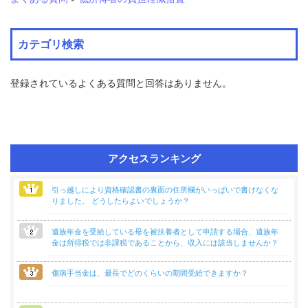
業
海
カテゴリ検索
外
で
の
登録されているよくある質問と回答はありません。
健
康
保
険
アクセスランキング
各
種
手
引っ越しにより資格確認書の裏面の住所欄がいっぱいで書けなくな
続
りました。 どうしたらよいでしょうか？
き
遺族年金を受給している母を被扶養者として申請する場合、遺族年
金は所得税では非課税であることから、収入には該当しませんか？
申
請
書
傷病手当金は、最長でどのくらいの期間受給できますか？
一
覧