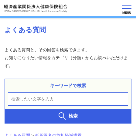
MENU
よくある質問
健
保
よくある質問と、その回答を検索できます。
の
お知りになりたい情報をカテゴリ（分類）からお調べいただけま
し
す。
く
み
キーワードで検索
健
保
の
給
付
検索
保
健
事
よくある質問
>
低所得者の負担軽減措置