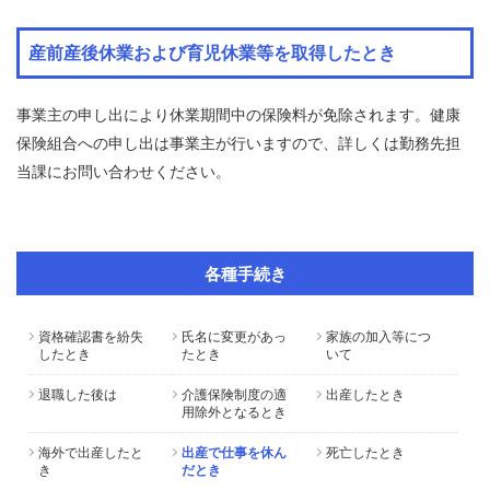
よ
く
産前産後休業および育児休業等を取得したとき
あ
る
質
事業主の申し出により休業期間中の保険料が免除されます。健康
問
保険組合への申し出は事業主が行いますので、詳しくは勤務先担
当課にお問い合わせください。
組
合
案
内
各種手続き
資格確認書を紛失
氏名に変更があっ
家族の加入等につ
したとき
たとき
いて
退職した後は
介護保険制度の適
出産したとき
用除外となるとき
海外で出産したと
出産で仕事を休ん
死亡したとき
き
だとき