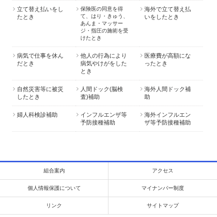
立て替え払いをし
保険医の同意を得
海外で立て替え払
て、はり・きゅう、
たとき
いをしたとき
あんま・マッサー
ジ・指圧の施術を受
けたとき
病気で仕事を休ん
他人の行為により
医療費が高額にな
だとき
病気やけがをした
ったとき
とき
自然災害等に被災
人間ドック(脳検
海外人間ドック補
したとき
査)補助
助
婦人科検診補助
インフルエンザ等
海外インフルエン
予防接種補助
ザ等予防接種補助
組合案内
アクセス
個人情報保護について
マイナンバー制度
リンク
サイトマップ