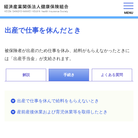
MENU
出産で仕事を休んだとき
健
保
被保険者が出産のため仕事を休み、給料がもらえなかったときに
の
は「出産手当金」が支給されます。
し
く
み
解説
手続き
よくある質問
健
保
の
出産で仕事を休んで給料をもらえないとき
給
付
産前産後休業および育児休業等を取得したとき
保
健
事