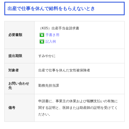
業
出産で仕事を休んで給料をもらえないとき
海
外
で
（K05）出産手当金請求書
の
必要書類
手書き用
健
記入例
康
保
険
提出期限
すみやかに
各
対象者
出産で仕事を休んだ女性被保険者
種
手
続
お問い合わせ
勤務先担当課
き
先
申請書に、事業主の休業および報酬支払いの有無に
申
請
備考
関する証明と、医師または助産師の証明を受けてく
書
ださい。
一
覧