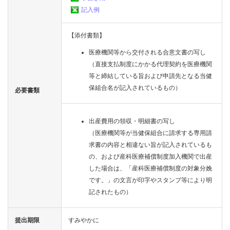
記入例
よ
く
あ
【添付書類】
る
質
医療機関等から交付される合意文書の写し
問
（直接支払制度にかかる代理契約を医療機関
等と締結している旨および申請先となる当健
組
保組合名が記入されているもの）
必要書類
合
案
内
出産費用の領収・明細書の写し
（医療機関等が当健保組合に請求する専用請
求書の内容と相違ない旨が記入されているも
の、および産科医療補償制度加入機関で出産
した場合は、「産科医療補償制度の対象分娩
です。」の文言が印字やスタンプ等により明
記されたもの）
提出期限
すみやかに