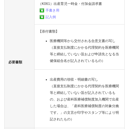
（K061）出産育児一時金・付加金請求書
手書き用
記入例
【添付書類】
医療機関等から交付される合意文書の写し
（直接支払制度にかかる代理契約を医療機関
等と締結していない旨および申請先となる当
健保組合名が記入されているもの）
必要書類
出産費用の領収・明細書の写し
（直接支払制度にかかる代理契約を医療機関
等と締結していない旨が記入されているも
の、および産科医療補償制度加入機関で出産
した場合は、「産科医療補償制度の対象分娩
です。」の文言が印字やスタンプ等により明
記されたもの）