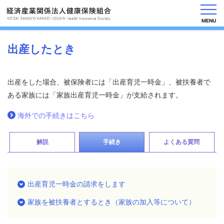
MENU
出産したとき
健
保
出産をした場合、被保険者には「出産育児一時金」、被扶養者で
の
ある家族には「家族出産育児一時金」が支給されます。
し
く
海外での手続きはこちら
み
健
解説
手続き
よくある質問
保
の
給
付
出産育児一時金の請求をします
保
家族を被扶養者とするとき（家族の加入等について）
健
事