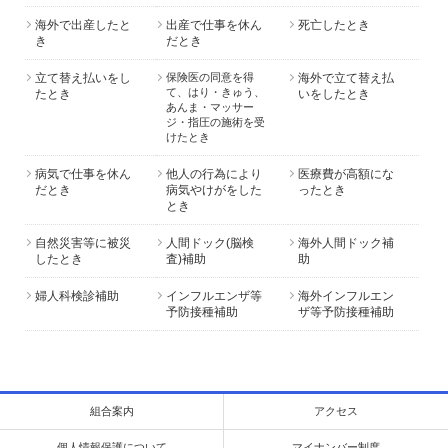
海外で出産したと
出産で仕事を休ん
死亡したとき
き
だとき
立て替え払いをし
保険医の同意を得
海外で立て替え払
て、はり・きゅう、
たとき
いをしたとき
あんま・マッサー
ジ・指圧の施術を受
けたとき
病気で仕事を休ん
他人の行為により
医療費が高額にな
だとき
病気やけがをした
ったとき
とき
自然災害等に被災
人間ドック(脳検
海外人間ドック補
したとき
査)補助
助
婦人科検診補助
インフルエンザ等
海外インフルエン
予防接種補助
ザ等予防接種補助
組合案内
アクセス
個人情報保護について
マイナンバー制度