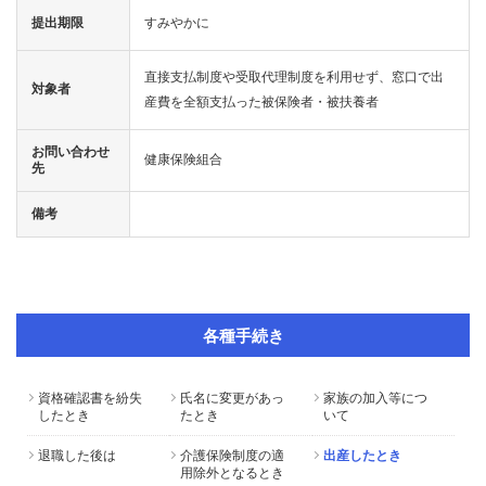
提出期限
すみやかに
直接支払制度や受取代理制度を利用せず、窓口で出
対象者
産費を全額支払った被保険者・被扶養者
お問い合わせ
健康保険組合
先
備考
各種手続き
資格確認書を紛失
氏名に変更があっ
家族の加入等につ
したとき
たとき
いて
退職した後は
介護保険制度の適
出産したとき
用除外となるとき