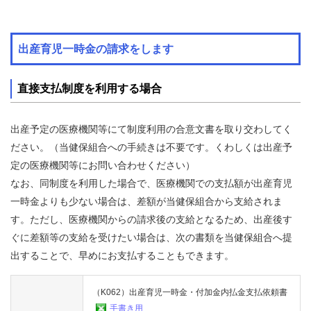
業
海
出産育児一時金の請求をします
外
で
の
直接支払制度を利用する場合
健
康
保
険
出産予定の医療機関等にて制度利用の合意文書を取り交わしてく
ださい。（当健保組合への手続きは不要です。くわしくは出産予
各
定の医療機関等にお問い合わせください）
種
なお、同制度を利用した場合で、医療機関での支払額が出産育児
手
続
一時金よりも少ない場合は、差額が当健保組合から支給されま
き
す。ただし、医療機関からの請求後の支給となるため、出産後す
ぐに差額等の支給を受けたい場合は、次の書類を当健保組合へ提
申
出することで、早めにお支払することもできます。
請
書
一
（K062）出産育児一時金・付加金内払金支払依頼書
覧
手書き用